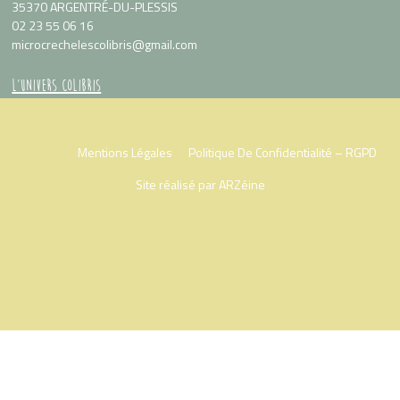
35370 ARGENTRÉ-DU-PLESSIS
02 23 55 06 16
microcrechelescolibris
@
gmail.com
L’UNIVERS COLIBRIS
Le concept
Les activités
Mentions Légales
Politique De Confidentialité – RGPD
QUI SOMMES-NOUS ?
Site réalisé par
ARZéine
L’équipe
INSCRIPTIONS
Places disponibles
Horaires
Accueil régulier et occasionnel
AIDES & FINANCEMENT