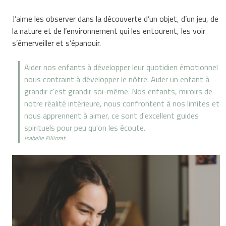
J’aime les observer dans la découverte d’un objet, d’un jeu, de
la nature et de l’environnement qui les entourent, les voir
s’émerveiller et s’épanouir.
Aider nos enfants à développer leur quotidien émotionnel
nous contraint à développer le nôtre. Aider un enfant à
grandir c'est grandir soi-même. Nos enfants, miroirs de
notre réalité intérieure, nous confrontent à nos limites et
nous apprennent à aimer, ce sont d'excellent guides
spirituels pour peu qu'on les écoute.
Isabelle Filliozat